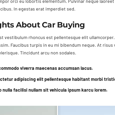
empor orci eu lobortis elementum. Pulvinar neque laoree
ucibus. In egestas erat imperdiet sed.
ghts About Car Buying
t vestibulum rhoncus est pellentesque elit ullamcorper. 
ssim. Faucibus turpis in eu mi bibendum neque. At risus v
elerisque. Tincidunt arcu non sodales.
s commodo viverra maecenas accumsan lacus.
tetur adipiscing elit pellentesque habitant morbi tristi
ulla facilisi nullam sit vehicula ipsum karcu lorem.