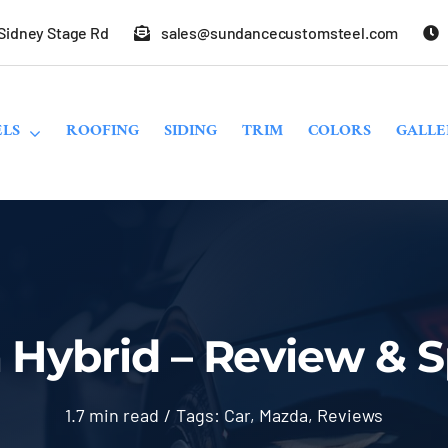
 Sidney Stage Rd
sales@sundancecustomsteel.com
LS
ROOFING
SIDING
TRIM
COLORS
GALLE
Hybrid – Review & S
1.7 min read
/
Tags:
Car
,
Mazda
,
Reviews