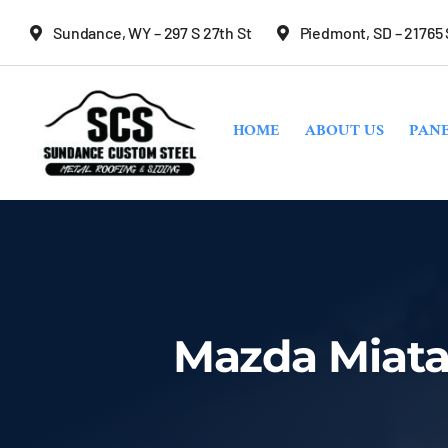
Skip
Sundance, WY – 297 S 27th St
Piedmont, SD – 21765
to
content
HOME
ABOUT US
PANE
Mazda Miata 