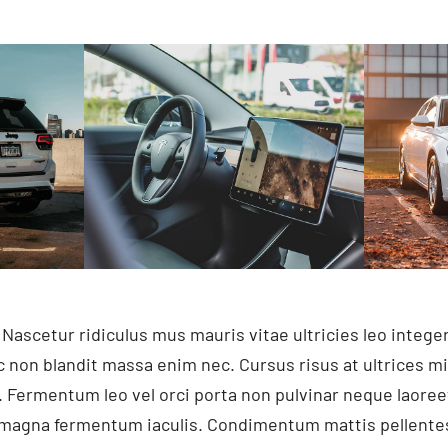
 Nascetur ridiculus mus mauris vitae ultricies leo inte
c non blandit massa enim nec. Cursus risus at ultrices m
 Fermentum leo vel orci porta non pulvinar neque laore
t magna fermentum iaculis. Condimentum mattis pellentes