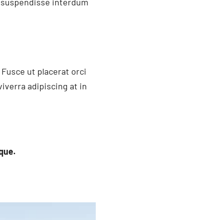
t suspendisse interdum
Fusce ut placerat orci
iverra adipiscing at in
que.