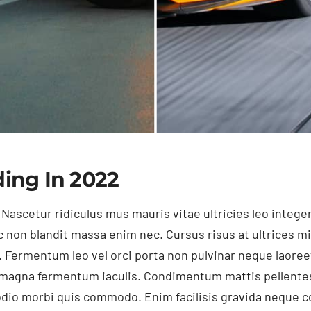
ing In 2022
 Nascetur ridiculus mus mauris vitae ultricies leo inte
c non blandit massa enim nec. Cursus risus at ultrices m
 Fermentum leo vel orci porta non pulvinar neque laore
t magna fermentum iaculis. Condimentum mattis pellentes
d odio morbi quis commodo. Enim facilisis gravida neque co