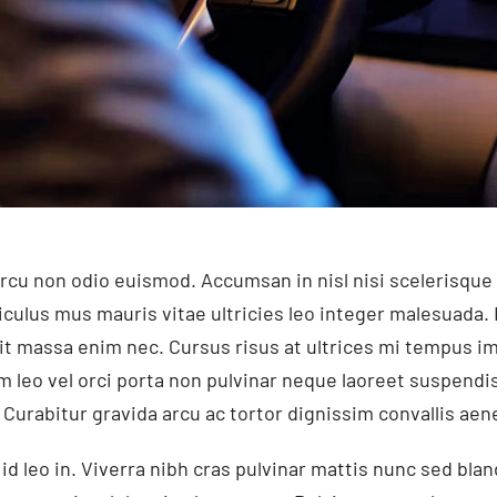
rcu non odio euismod. Accumsan in nisl nisi scelerisque 
iculus mus mauris vitae ultricies leo integer malesuada.
it massa enim nec. Cursus risus at ultrices mi tempus i
leo vel orci porta non pulvinar neque laoreet suspendis
Curabitur gravida arcu ac tortor dignissim convallis aen
d leo in. Viverra nibh cras pulvinar mattis nunc sed bland