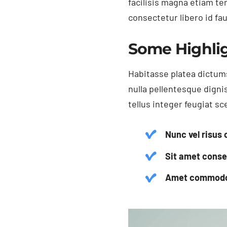
facilisis magna etiam t
consectetur libero id fa
Some Highli
Habitasse platea dictums
nulla pellentesque digni
tellus integer feugiat sc
Nunc vel risu
Sit amet consec
Amet commodo n